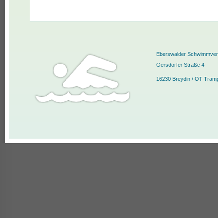
Eberswalder Schwimmvere
Gersdorfer Straße 4
16230 Breydin / OT Tram