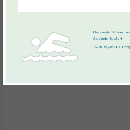
Eberswalder Schwimmvere
Gersdorfer Straße 4
16230 Breydin / OT Tram