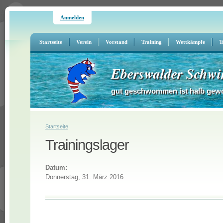
Anmelden
Startseite
Verein
Vorstand
Training
Wettkämpfe
T
Eberswalder Schwi
gut geschwommen ist halb gew
Sie sind hier
Startseite
Trainingslager
Datum:
Donnerstag, 31. März 2016