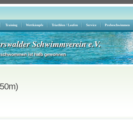
Training
Wettkämpfe
Triathlon / Laufen
Service
Probeschwimmen
rswalder Schwimmverein e.V.
eschwommen ist halb gewonnen
(50m)