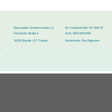
Eberswalder Schwimmverein e.V.
AG Frankfurt/Oder VR 1945 FF
Gersdorfer Straße 4
St-Nr. 065/140/02450
16230 Breydin / OT Trampe
Vorsitzender: Paul Sippmann