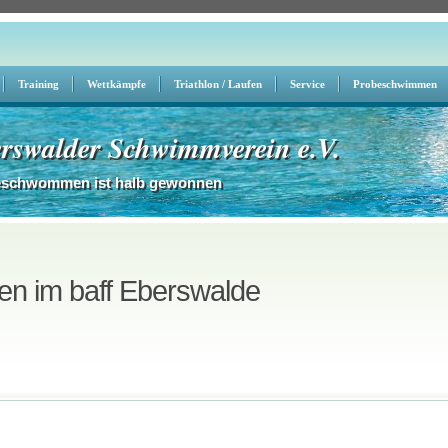
Training
Wettkämpfe
Triathlon / Laufen
Service
Probeschwimmen
rswalder Schwimmverein e.V.
eschwommen ist halb gewonnen
n im baff Eberswalde