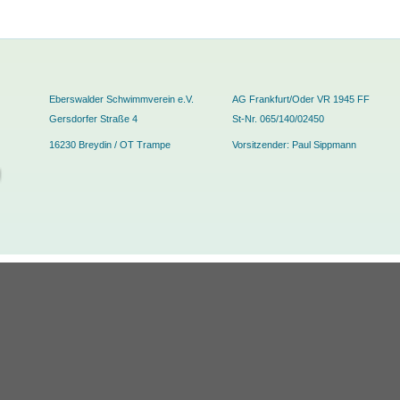
Eberswalder Schwimmverein e.V.
AG Frankfurt/Oder VR 1945 FF
Gersdorfer Straße 4
St-Nr. 065/140/02450
16230 Breydin / OT Trampe
Vorsitzender: Paul Sippmann