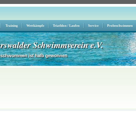
Training
Wettkämpfe
Triathlon / Laufen
Service
Probeschwimmen
rswalder Schwimmverein e.V.
eschwommen ist halb gewonnen