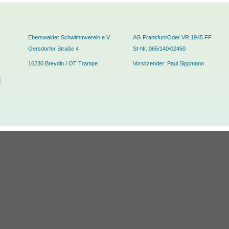
Eberswalder Schwimmverein e.V.
AG Frankfurt/Oder VR 1945 FF
Gersdorfer Straße 4
St-Nr. 065/140/02450
16230 Breydin / OT Trampe
Vorsitzender: Paul Sippmann