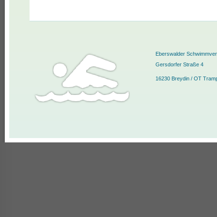
Eberswalder Schwimmvere
Gersdorfer Straße 4
16230 Breydin / OT Tram