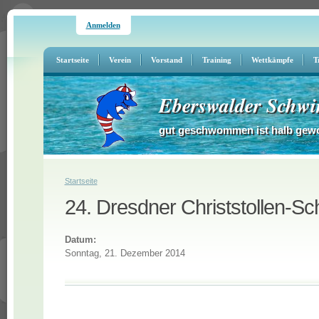
Anmelden
Startseite
Verein
Vorstand
Training
Wettkämpfe
T
Eberswalder Schwi
gut geschwommen ist halb gew
Sie sind hier
Startseite
24. Dresdner Christstollen-S
Datum:
Sonntag, 21. Dezember 2014