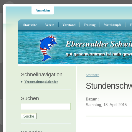
Anmelden
Startseite
Verein
Vorstand
Training
Wettkämpfe
T
Eberswalder Schwi
gut geschwommen ist halb gew
Schnellnavigation
Sie sind hier
Startseite
Veranstaltungskalender
Stundenschw
Suchen
Datum:
Samstag, 18. April 2015
Suche