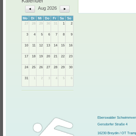
Kalender
Aug 2026
◄
►
Mo
Di
Mi
Do
Fr
Sa
So
27
28
29
30
31
1
2
3
4
5
6
7
8
9
10
11
12
13
14
15
16
17
18
19
20
21
22
23
24
25
26
27
28
29
30
31
1
2
3
4
5
6
Eberswalder Schwimmvere
Gersdorfer Straße 4
16230 Breydin / OT Tram