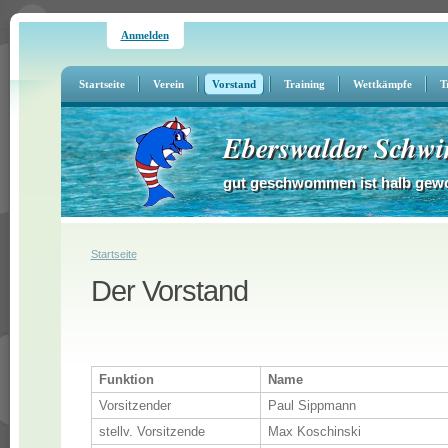
Anmelden
Startseite
Verein
Vorstand
Training
Wettkämpfe
T
Eberswalder Schwi
gut geschwommen ist halb gew
Sie sind hier
Startseite
Der Vorstand
Funktion
Name
Vorsitzender
Paul Sippmann
stellv. Vorsitzende
Max Koschinski