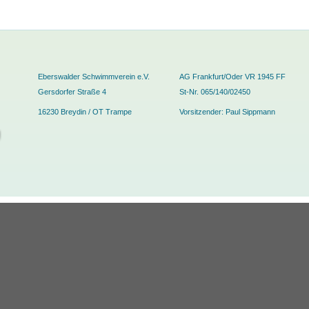
Eberswalder Schwimmverein e.V.
AG Frankfurt/Oder VR 1945 FF
Gersdorfer Straße 4
St-Nr. 065/140/02450
16230 Breydin / OT Trampe
Vorsitzender: Paul Sippmann