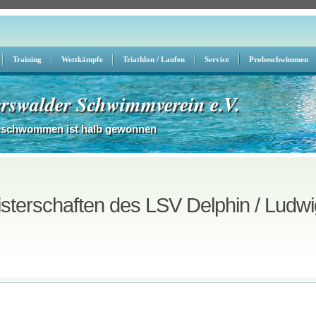
Training
Wettkämpfe
Triathlon / Laufen
Service
Probeschwimmen
rswalder Schwimmverein e.V.
eschwommen ist halb gewonnen
sterschaften des LSV Delphin / Ludwi